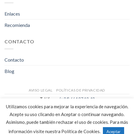
Enlaces
Recomienda
CONTACTO
Contacto
Blog
AVISO LEGAL
POLÍTICAS DE PRIVACIDAD
Teléfono:
(+34) 664 27 12 43
Email:
info@psicologialaspalmas.com
Utilizamos cookies para mejorar la experiencia de navegación.
Página web:
www.psicologialaspalmas.com
Acepte su uso clicando en Aceptar o continuar navegando.
Copyright 2026 ©
DIGALOWEB.COM
Asimismo, puede también rechazar el uso de cookies. Para más
información visite nuestra Política de Cookies.
Aceptar