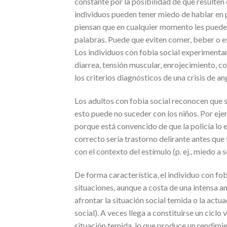
constante por la posibilidad de que resulten
individuos pueden tener miedo de hablar en 
piensan que en cualquier momento les puede 
palabras. Puede que eviten comer, beber o e
Los individuos con fobia social experimentan
diarrea, tensión muscular, enrojecimiento, co
los criterios diagnósticos de una crisis de an
Los adultos con fobia social reconocen que 
esto puede no suceder con los niños. Por eje
porque está convencido de que la policía lo e
correcto sería trastorno delirante antes qu
con el contexto del estímulo (p. ej., miedo a
De forma característica, el individuo con fob
situaciones, aunque a costa de una intensa 
afrontar la situación social temida o la actu
social). A veces llega a constituirse un cic
situación temida, lo que produce un rendimie