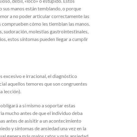
oso, débil, «loco» o estúpido. Estos
 o sus manos están temblando, o porque
mor a no poder articular correctamente las
ás comprueben cómo les tiemblan las manos.
s, sudoración, molestias gastrointestinales,
rios, estos síntomas pueden llegar a cumplir
s excesivo e irracional, el diagnóstico
ocial aquellos temores que son congruentes
a lección).
 obligará a sí mismo a soportar estas
ia mucho antes de que el individuo deba
nas antes de asisitir a un acontecimiento
 miedo y síntomas de ansiedad una vez en la
o cual genera más malos ratos y más ansiedad