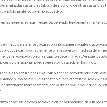
eterminadas sustancias (abuso de alcohol o de otras sustancias t
n condicionamiento paterno educativo.
 en las mujeres es más frecuente, derivado fundamentalmente fact
 es el miedo persistente y acusado a situaciones sociales o actuaci
os produce casi invariablemente una respuesta inmediata de ansie
o menos relacionada con una situación determinada . Aunque los ad
xcesivo o irracional, puede que esto no suceda en los niños.
s sociales o actuaciones en público acaban convirtiéndose en motivo
ntando sumo terror. El diagnóstico puede efectuarse sólo en los 
ión interfieren marcadamente con la rutina diaria del individuo, sus
o.
entra en las situaciones sociales o en las actuaciones en público 