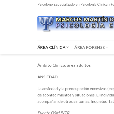
Skip
Psicólogo Especializado en Psicología Clínica y 
to
content
ÁREA CLÍNICA
ÁREA FORENSE
Ámbito Clínico: área adultos
ANSIEDAD
La ansiedad y la preocupación excesivas (ex
de acontecimientos y situaciones. El individ
acompañan de otros síntomas: inquietud, fati
Fuente DSM.IV.TR.