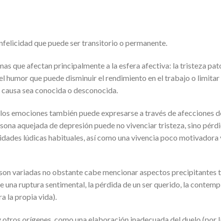
nfelicidad que puede ser transitorio o permanente.
s que afectan principalmente a la esfera afectiva: la tristeza pato
del humor que puede disminuir el rendimiento en el trabajo o limitar
u causa sea conocida o desconocida.
e los emociones también puede expresarse a través de afecciones d
ersona aquejada de depresión puede no vivenciar tristeza, sino pérd
ividades lúdicas habituales, así como una vivencia poco motivadora 
son variadas no obstante cabe mencionar aspectos precipitantes ta
e una ruptura sentimental, la pérdida de un ser querido, la contemp
a la propia vida).
otros orígenes, como una elaboración inadecuada del duelo (por la