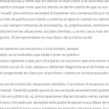
 embarazosas y teme que los demás le vean como a un individuo ansi
público porque creen que los demás se darán cuenta de que su voz
invadir una extrema ansiedad al mantener una conversación por te
scribir en público por miedo a sentirse en apuros cuando los dem
 casi siempre síntomas de ansiedad (p. ej., palpitaciones, temblore
nfusión) en las situaciones sociales temidas, y, en los casos más se
gustia . El enrojecimiento es muy típico de la fobia social.
sus temores son excesivos o irracionales, aunque
mplo, en un individuo que elude comer en público
stará vigilando y que, por otra parte, no reconoce que este temor e
e fobia social. Es más, tampoco deberían diagnosticarse de fobia s
 ser preguntado en clase por el profesor cuando no se ha preparado l
ia social evitará las situaciones temidas. Con menos frecuencia, se
ansiedad. También puede aparecer una acusada ansiedad anticipator
ación en público (p. ej., preocupaciones diarias durante varias sema
lo vicioso, formado por ansiedad anticipatoria que provoca ideas de
nto insatisfactorio real o subjetivo en este tipo de situaciones, l